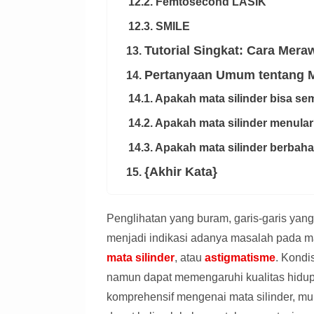
12.2. Femtosecond LASIK
12.3. SMILE
Tutorial Singkat: Cara Mera
13.
Pertanyaan Umum tentang M
14.
14.1. Apakah mata silinder bisa s
14.2. Apakah mata silinder menula
14.3. Apakah mata silinder berbah
{Akhir Kata}
15.
Penglihatan yang buram, garis-garis ya
menjadi indikasi adanya masalah pada ma
mata silinder
, atau
astigmatisme
. Kondis
namun dapat memengaruhi kualitas hidup 
komprehensif mengenai mata silinder, mula