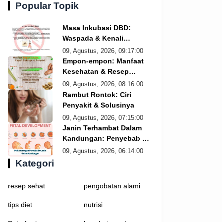
Popular Topik
Masa Inkubasi DBD:
Waspada & Kenali
Gejalanya
09, Agustus, 2026, 09:17:00
Empon-empon: Manfaat
Kesehatan & Resep
Sederhana
09, Agustus, 2026, 08:16:00
Rambut Rontok: Ciri
Penyakit & Solusinya
09, Agustus, 2026, 07:15:00
Janin Terhambat Dalam
Kandungan: Penyebab &
Solusi
09, Agustus, 2026, 06:14:00
Kategori
resep sehat
pengobatan alami
tips diet
nutrisi