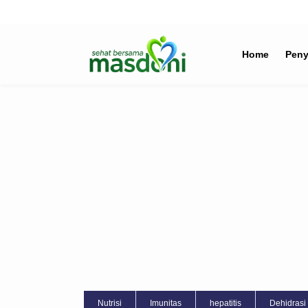
Home
Peny
Nutrisi
Imunitas
hepatitis
Dehidrasi