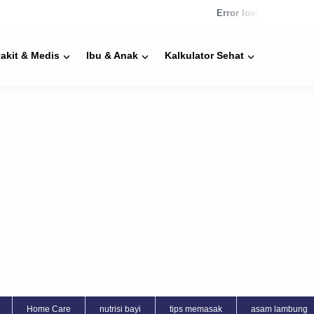
Error loading news
akit & Medis
Ibu & Anak
Kalkulator Sehat
Home Care
nutrisi bayi
tips memasak
asam lambung