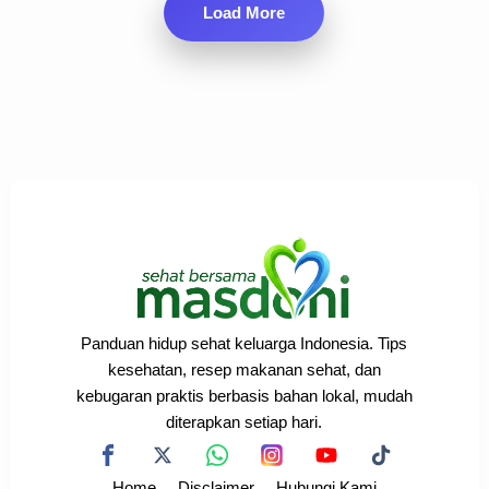
Load More
Panduan hidup sehat keluarga Indonesia. Tips
kesehatan, resep makanan sehat, dan
kebugaran praktis berbasis bahan lokal, mudah
diterapkan setiap hari.
Home
Disclaimer
Hubungi Kami