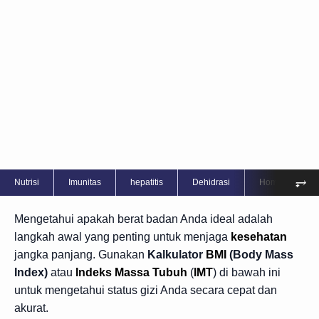
⥅
Nutrisi
Imunitas
hepatitis
Dehidrasi
Home Care
Mengetahui apakah berat badan Anda ideal adalah
langkah awal yang penting untuk menjaga
kesehatan
jangka panjang. Gunakan
Kalkulator
BMI
(Body Mass
Index)
atau
Indeks Massa Tubuh
(
IMT
) di bawah ini
untuk mengetahui status gizi Anda secara cepat dan
akurat.