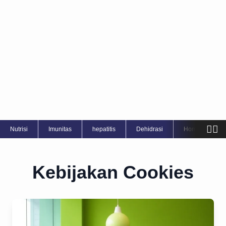
⥅
Nutrisi
Imunitas
hepatitis
Dehidrasi
Home Care
Kebijakan Cookies