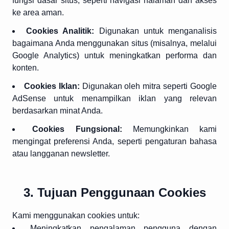
fungsi dasar situs, seperti navigasi halaman dan akses
ke area aman.
Cookies Analitik:
Digunakan untuk menganalisis
bagaimana Anda menggunakan situs (misalnya, melalui
Google Analytics) untuk meningkatkan performa dan
konten.
Cookies Iklan:
Digunakan oleh mitra seperti Google
AdSense untuk menampilkan iklan yang relevan
berdasarkan minat Anda.
Cookies Fungsional:
Memungkinkan kami
mengingat preferensi Anda, seperti pengaturan bahasa
atau langganan newsletter.
3. Tujuan Penggunaan Cookies
Display Ads
Kami menggunakan cookies untuk:
Meningkatkan pengalaman pengguna dengan