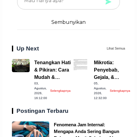
Sembunyikan
Up Next
Lihat Semua
Tenangkan Hati
Mikrotia:
& Pikiran: Cara
Penyebab,
Mudah &
Gejala, &
03,
05,
Efektif
Penanganan
Agustus,
Agustus,
Selengkapnya
Selengkapnya
Efektif
2026,
2026,
16:12:00
12:32:00
Postingan Terbaru
Fenomena Jam Internal:
Mengapa Anda Sering Bangun