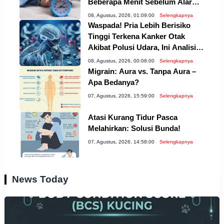
Beberapa Menit Sebelum Alarm
Bunyi? Ada Penjelasan
08, Agustus, 2026, 01:09:00
Selengkapnya
Ilmiahnya
Waspada! Pria Lebih Berisiko
Tinggi Terkena Kanker Otak
Akibat Polusi Udara, Ini Analisis
Mendalam dan Riset Terbarunya
08, Agustus, 2026, 00:08:00
Selengkapnya
Migrain: Aura vs. Tanpa Aura –
Apa Bedanya?
07, Agustus, 2026, 15:59:00
Selengkapnya
Atasi Kurang Tidur Pasca
Melahirkan: Solusi Bunda!
07, Agustus, 2026, 14:58:00
Selengkapnya
News Today