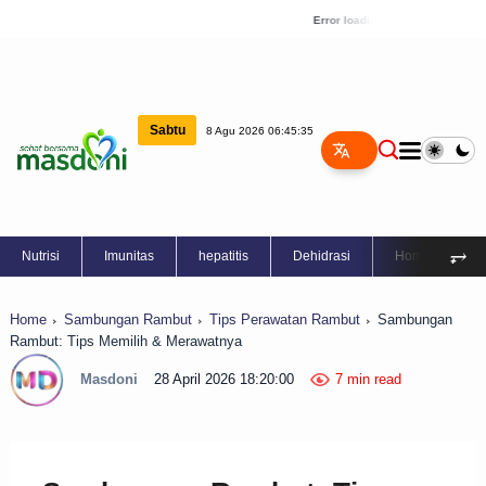
Error loading news
Sabtu
8 Agu 2026 06:45:36
⥅
Nutrisi
Imunitas
hepatitis
Dehidrasi
Home Care
Home
Sambungan Rambut
Tips Perawatan Rambut
Sambungan
Rambut: Tips Memilih & Merawatnya
Masdoni
28 April 2026 18:20:00
7 min read