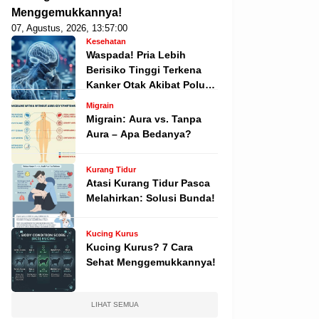
Menggemukkannya!
07, Agustus, 2026, 13:57:00
Kesehatan
Waspada! Pria Lebih
Berisiko Tinggi Terkena
Kanker Otak Akibat Polusi
Udara, Ini Analisis
Migrain
Mendalam dan Riset
Migrain: Aura vs. Tanpa
Terbarunya
Aura – Apa Bedanya?
Kurang Tidur
Atasi Kurang Tidur Pasca
Melahirkan: Solusi Bunda!
Kucing Kurus
Kucing Kurus? 7 Cara
Sehat Menggemukkannya!
LIHAT SEMUA