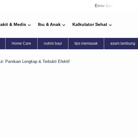
Error loading news
akit & Medis
Ibu & Anak
Kalkulator Sehat
Home Care
nutrisi bayi
tips memasak
asam lambung
ut: Panduan Lengkap & Terbukti Efektif