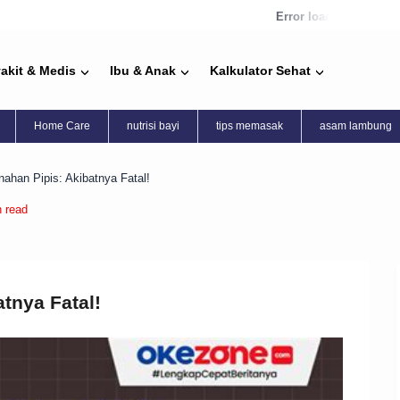
Error loading news
akit & Medis
Ibu & Anak
Kalkulator Sehat
Home Care
nutrisi bayi
tips memasak
asam lambung
ahan Pipis: Akibatnya Fatal!
n read
tnya Fatal!