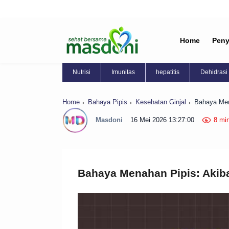
Home
Peny
Nutrisi
Imunitas
hepatitis
Dehidrasi
Home
Bahaya Pipis
Kesehatan Ginjal
Bahaya Men
Masdoni
16 Mei 2026 13:27:00
8 mi
Bahaya Menahan Pipis: Akiba