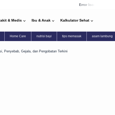
Error loading news
akit & Medis
Ibu & Anak
Kalkulator Sehat
Home Care
nutrisi bayi
tips memasak
asam lambung
si, Penyebab, Gejala, dan Pengobatan Terkini