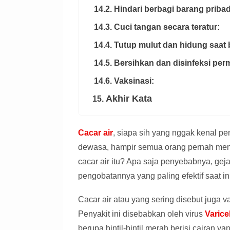
14.2. Hindari berbagi barang pribad
14.3. Cuci tangan secara teratur:
14.4. Tutup mulut dan hidung saat 
14.5. Bersihkan dan disinfeksi pe
14.6. Vaksinasi:
Akhir Kata
15.
Cacar air
, siapa sih yang nggak kenal pe
dewasa, hampir semua orang pernah men
cacar air itu? Apa saja penyebabnya, gej
pengobatannya yang paling efektif saat ini
Cacar air atau yang sering disebut juga va
Penyakit ini disebabkan oleh virus
Varice
berupa bintil-bintil merah berisi cairan ya