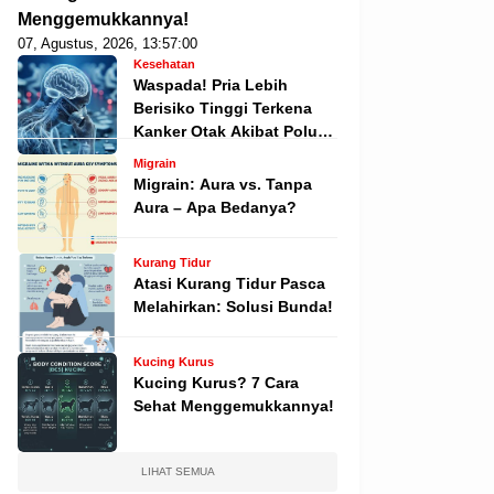
Menggemukkannya!
07, Agustus, 2026, 13:57:00
Kesehatan
Waspada! Pria Lebih
Berisiko Tinggi Terkena
Kanker Otak Akibat Polusi
Udara, Ini Analisis
Migrain
Mendalam dan Riset
Migrain: Aura vs. Tanpa
Terbarunya
Aura – Apa Bedanya?
Kurang Tidur
Atasi Kurang Tidur Pasca
Melahirkan: Solusi Bunda!
Kucing Kurus
Kucing Kurus? 7 Cara
Sehat Menggemukkannya!
LIHAT SEMUA