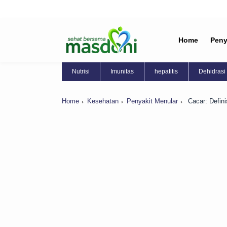
Home
Peny
Nutrisi
Imunitas
hepatitis
Dehidrasi
Home
Kesehatan
Penyakit Menular
Cacar: Defini